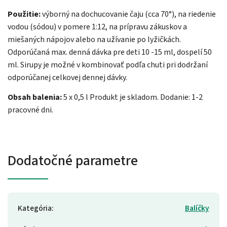
Použitie:
výborný na dochucovanie čaju (cca 70°), na riedenie
vodou (sódou) v pomere 1:12, na prípravu zákuskov a
miešaných nápojov alebo na užívanie po lyžičkách.
Odporúčaná max. denná dávka pre deti 10 -15 ml, dospelí 50
ml. Sirupy je možné v kombinovať podľa chuti pri dodržaní
odporúčanej celkovej dennej dávky.
Obsah balenia:
5 x 0,5 l Produkt je skladom. Dodanie: 1-2
pracovné dni.
Dodatočné parametre
Kategória
:
Balíčky