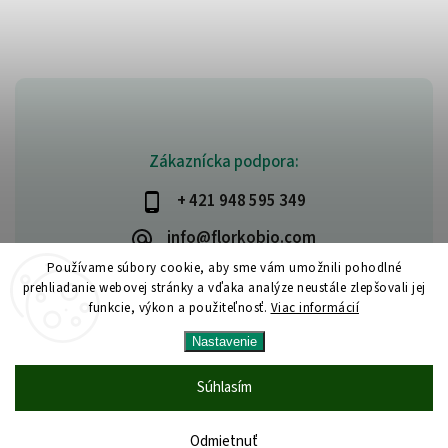
Zákaznícka podpora:
+ 421 948 595 349
info@florkobio.com
Používame súbory cookie, aby sme vám umožnili pohodlné
prehliadanie webovej stránky a vďaka analýze neustále zlepšovali jej
funkcie, výkon a použiteľnosť.
Viac informácií
Copyright 2026
Florka
. Všetky práva vyhradené.
Nastavenie
Upraviť nastavenie cookies
Vytvořil
Shoptet
| Design
Shoptak.cz
Súhlasím
Odmietnuť